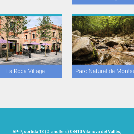
La Roca Village
Parc Naturel de Monts
AP-7, sortida 13 (Granollers) 08410 Vilanova del Vallès,