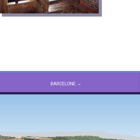
BARCELONE
→