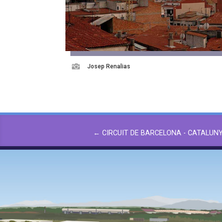

Josep Renalias
←
CIRCUIT DE BARCELONA - CATALUN