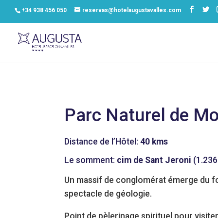
+34 938 456 050
reservas@hotelaugustavalles.com
Parc Naturel de Mo
Distance de l’Hôtel:
40 kms
Le somment:
cim de Sant Jeroni
(1.236
Un massif de conglomérat émerge du fon
spectacle de géologie.
Point de pèlerinage spirituel pour visi