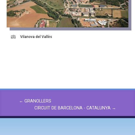

Vilanova del Vallès
←
GRANOLLERS
CIRCUIT DE BARCELONA - CATALUNYA
→